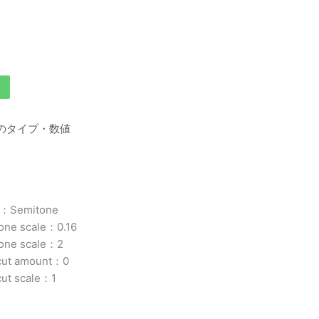
enのタイプ・数値
e：Semitone
tone scale：0.16
tone scale：2
cut amount：0
cut scale：1