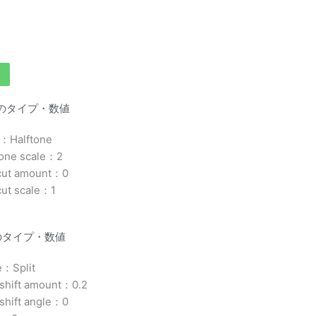
enのタイプ・数値
：Halftone
tone scale：2
cut amount：0
cut scale：1
pyのタイプ・数値
：Split
shift amount：0.2
shift angle：0