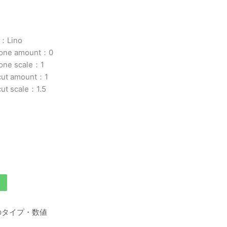
e：Lino
tone amount：0
tone scale：1
cut amount：1
cut scale：1.5
pyのタイプ・数値