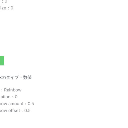
er：0
rize：0
Mixのタイプ・数値
e：Rainbow
ration：0
bow amount：0.5
bow offset：0.5