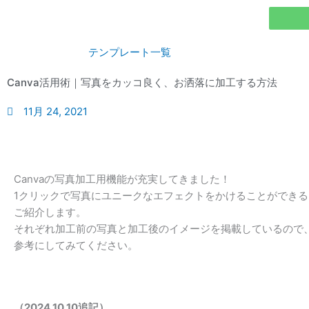
内
容
を
テンプレート一覧
ス
キ
Canva活用術｜写真をカッコ良く、お洒落に加工する方法
ッ
プ
11月 24, 2021
Canvaの写真加工用機能が充実してきました！
1クリックで写真にユニークなエフェクトをかけることができ
ご紹介します。
それぞれ加工前の写真と加工後のイメージを掲載しているので
参考にしてみてください。
（2024.10.10追記）