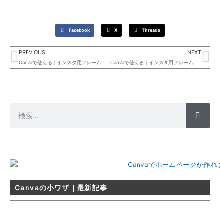
Facebook
X
Threads
Prev
Ne
PREVIOUS
NEXT
Canvaで使える｜インスタ用フレームデザイン#18
Canvaで使える｜インスタ用フレームデザイン#20
検
索
Canvaの小ワザ｜最新記事