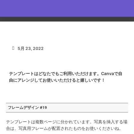
内
容
を
ス
キ
Canvaで使える｜インスタ用フレームデザイン#19
ッ
プ
5月 23, 2022
テンプレートはどなたでもご利用いただけます。Canvaで自
由にアレンジしてお使いいただけると嬉しいです！
フレームデザイン #19
テンプレートは複数ページに分かれています。写真を挿入する場
合は、写真用フレームが配置されたものをお使いくださいね。