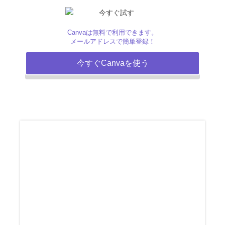
Canvaは無料で利用できます。
メールアドレスで簡単登録！
今すぐCanvaを使う
ペ
ペ
ペ
ペ
ペ
ー
ー
ー
ー
ー
ジ
ジ
ジ
ジ
ジ