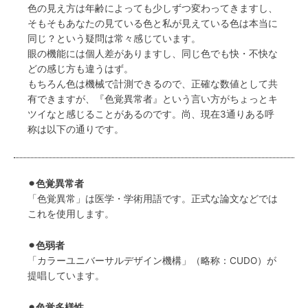
色の見え方は年齢によっても少しずつ変わってきますし、
そもそもあなたの見ている色と私が見えている色は本当に
同じ？という疑問は常々感じています。
眼の機能には個人差がありますし、同じ色でも快・不快な
どの感じ方も違うはず。
もちろん色は機械で計測できるので、正確な数値として共
有できますが、『色覚異常者』という言い方がちょっとキ
ツイなと感じることがあるのです。尚、現在3通りある呼
称は以下の通りです。
⚫︎色覚異常者
「色覚異常」は医学・学術用語です。正式な論文などでは
これを使用します。
⚫︎色弱者
「カラーユニバーサルデザイン機構」（略称：CUDO）が
提唱しています。
⚫︎色覚多様性