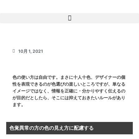
内
容
を
ス
キ
ユニバーサルデザインの観点から要注意の配色とは？
ッ
プ
10月 1, 2021
色の使い方は自由です。まさに十人十色、デザイナーの個
性を表現できるのが色選びの楽しいところですが、単なる
イメージではなく、情報を正確に・分かりやすく伝えるの
が目的だとしたら、そこには抑えておきたいルールがあり
ます。
色覚異常の方の色の見え方に配慮する