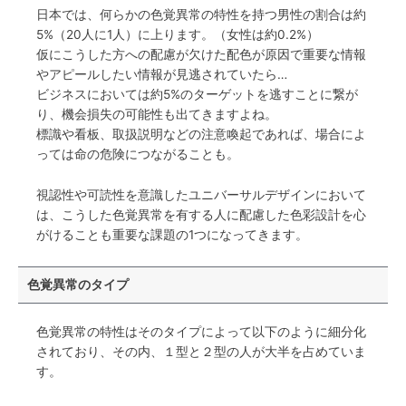
日本では、何らかの色覚異常の特性を持つ男性の割合は約
5%（20人に1人）に上ります。（女性は約0.2%）
仮にこうした方への配慮が欠けた配色が原因で重要な情報
やアピールしたい情報が見逃されていたら…
ビジネスにおいては約5%のターゲットを逃すことに繋が
り、機会損失の可能性も出てきますよね。
標識や看板、取扱説明などの注意喚起であれば、場合によ
っては命の危険につながることも。
視認性や可読性を意識したユニバーサルデザインにおいて
は、こうした色覚異常を有する人に配慮した色彩設計を心
がけることも重要な課題の1つになってきます。
色覚異常のタイプ
色覚異常の特性はそのタイプによって以下のように細分化
されており、その内、１型と２型の人が大半を占めていま
す。