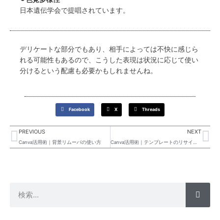
日本遺伝学会で提唱されています。
デリケートな部分でもあり、相手によっては不快に感じら
れる可能性もあるので、こうした表現は状況に応じて使い
分けるという配慮も必要かもしれませんね。
Facebook
X
Threads
Prev
Ne
PREVIOUS
NEXT
Canva活用術｜背景リムーバの使い方
Canva活用術｜テンプレートのリサイズ方法
検
索