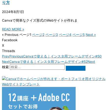
り方
2024年8月1日
Canvaで簡単なクイズ形式のWebサイトが作れま
READ MORE »
« Previous
ページ
1
ページ
2
ページ
3
ページ
4
ページ
5
Next »
Facebook
X
Threads
Prev
Previous
Canvaで使える｜インスタ用フレームデザイン#50
Next
Canvaで使える｜インスタ用フレームデザイン#52
Next
検索