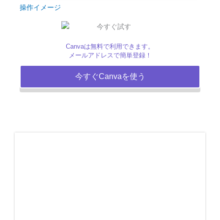
操作イメージ
Canvaは無料で利用できます。
メールアドレスで簡単登録！
今すぐCanvaを使う
ペ
ペ
ペ
ペ
ペ
ー
ー
ー
ー
ー
ジ
ジ
ジ
ジ
ジ