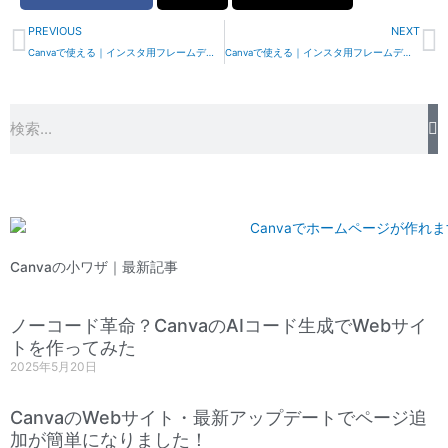
Prev
N
PREVIOUS
NEXT
Canvaで使える｜インスタ用フレームデザイン#28
Canvaで使える｜インスタ用フレームデザイン#35
検
索
Canvaの小ワザ｜最新記事
ノーコード革命？CanvaのAIコード生成でWebサイ
トを作ってみた
2025年5月20日
CanvaのWebサイト・最新アップデートでページ追
加が簡単になりました！