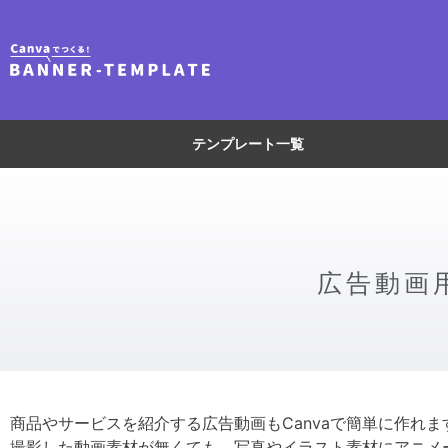
内
容
を
ス
キ
ッ
テンプレート一覧
プ
広告動画
商品やサービスを紹介する広告動画もCanvaで簡単に作れま
撮影した動画素材が無くても、写真やイラスト素材にアニメ