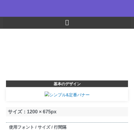
内
容
を
ス
キ
&bsol; WORK-3 /
ッ
イメージに合ったフォントを選ぶ
プ
シンプル&定番バナー
テーマに合ったフォント選びで使い回しの効く
汎用性の高いバナーです。
基本のデザイン
サイズ：1200 × 675px
使用フォント / サイズ / 行間隔