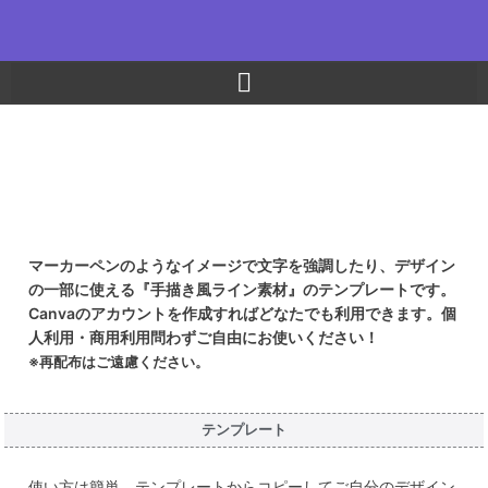
内
容
を
ス
キ
ッ
Canvaで使える
プ
手描き風ライン素材
テンプレートからコピーペーストしてご利用ください！
マーカーペンのようなイメージで文字を強調したり、デザイン
の一部に使える『手描き風ライン素材』のテンプレートです。
Canvaのアカウントを作成すればどなたでも利用できます。個
人利用・商用利用問わずご自由にお使いください！
※再配布はご遠慮ください。
テンプレート
使い方は簡単、テンプレートからコピーしてご自分のデザイン