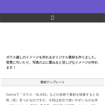
内
容
を
ス
キ
ッ
Canvaで使える
プ
ガラスっぽい素材
写真の上に重ねたり、背景に使えます！
ガラス越しのイメージを作れるオリジナル素材を作りました。
背景に引いたり、写真の上に重ねると涼しげなイメージが作れ
ます！
素材テンプレート
Canvaで『ガラス・GLASS』などの名称で素材を検索すると当
然（笑）見つかるのですが、今回は自分で使いやすいものを作