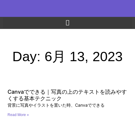
内
容
を
ス
キ
ッ
プ
Day: 6月 13, 2023
Canvaでできる｜写真の上のテキストを読みやす
くする基本テクニック
背景に写真やイラストを置いた時、Canvaでできる
Read More »